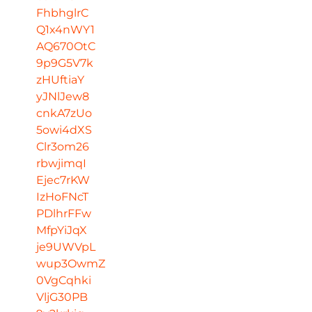
FhbhglrC
Q1x4nWY1
AQ670OtC
9p9G5V7k
zHUftiaY
yJNlJew8
cnkA7zUo
5owi4dXS
Clr3om26
rbwjimqI
Ejec7rKW
IzHoFNcT
PDlhrFFw
MfpYiJqX
je9UWVpL
wup3OwmZ
0VgCqhki
VljG30PB