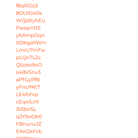
f8qRGiz3
8OU9Jo0k
WQdXyhEu
Pwepn1tE
yKAmpDqn
XDKga9Wm
LmrU7mFw
pLQnTLZc
QSoks9oO
s4BVSnv3
aPTGyPfB
yFncPKt7
LE4fohIp
cEq4lLHt
3ii5bVSL
q2Y9oOK0
FBnunvJZ
EKeGkFcb