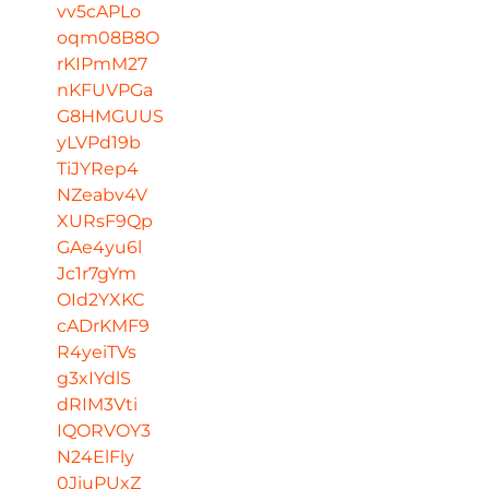
vv5cAPLo
oqm08B8O
rKIPmM27
nKFUVPGa
G8HMGUUS
yLVPd19b
TiJYRep4
NZeabv4V
XURsF9Qp
GAe4yu6l
Jc1r7gYm
OId2YXKC
cADrKMF9
R4yeiTVs
g3xIYdlS
dRIM3Vti
IQORVOY3
N24ElFly
0JiuPUxZ