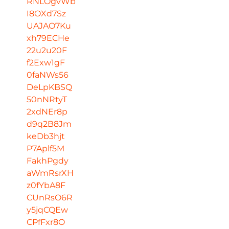
RNLOgvWb
I8OXd7Sz
UAJAO7Ku
xh79ECHe
22u2u20F
f2Exw1gF
0faNWs56
DeLpKBSQ
50nNRtyT
2xdNEr8p
d9q2B8Jm
keDb3hjt
P7Aplf5M
FakhPgdy
aWmRsrXH
z0fYbA8F
CUnRsO6R
y5jqCQEw
CPfFxr8O