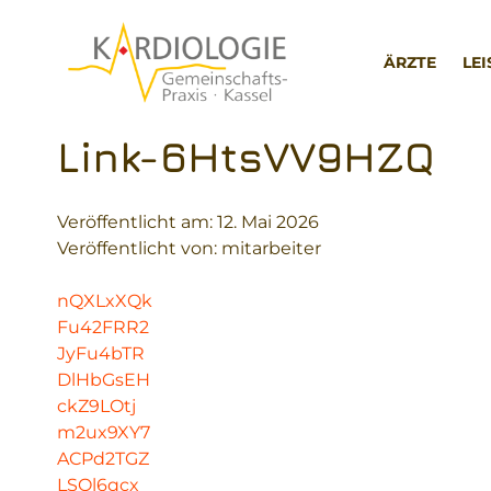
Zum
Inhalt
ÄRZTE
LE
springen
Link-6HtsVV9HZQ
Veröffentlicht am:
12. Mai 2026
Veröffentlicht von: mitarbeiter
nQXLxXQk
Fu42FRR2
JyFu4bTR
DlHbGsEH
ckZ9LOtj
m2ux9XY7
ACPd2TGZ
LSOl6qcx