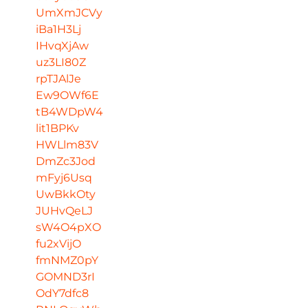
UmXmJCVy
iBa1H3Lj
IHvqXjAw
uz3LI80Z
rpTJAlJe
Ew9OWf6E
tB4WDpW4
lit1BPKv
HWLlm83V
DmZc3Jod
mFyj6Usq
UwBkkOty
JUHvQeLJ
sW4O4pXO
fu2xVijO
fmNMZ0pY
GOMND3rI
OdY7dfc8