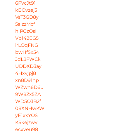
6FVcJt91
kBOvzej3
VsT3GD8y
5aizzMcf
hIPGzQsI
Vb142EG5
irLOqFNG
bwHfSx54
JdL8FWCk
UDDXD3ay
4Hxvjpj8
xn8D91np
WZwn8D6u
9W8Zx5ZA
WD5O3B2f
08XNHwKW
yE1xxYOS
KSkejzwv
ecxyeu98