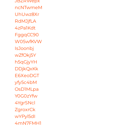
JBZRWepx
ncNTwmeM
UhUwz8Xr
RdMJjfLA
4zPa1Kdt
FggqCC90
W05wfKVW
IsJoonbj
wZfOkj5Y
h5qGjyYH
DDjkQxKk
E6XeoDGT
yfy5c4bM
OsD1MLpa
Y0G0zYfw
4YgrSNcl
ZgroxrCk
wYPyl5dI
4mN7FMH1